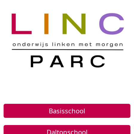
Basisschool
Daltonschool