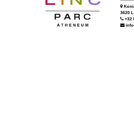
Koni
3620 
+32 
inf