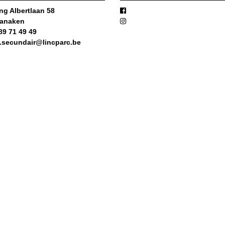
ng Albertlaan 58
Lanaken
89 71 49 49
o.secundair@lincparc.be